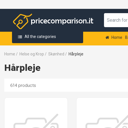
All the categories
Home
B
Home
/
Helse og Krop
/
Skønhed
/
Hårpleje
Hårpleje
614 products