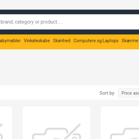
abymøbler
Vinkøleskabe
Skønhed
Computere og Laptops
Skærme
Sort by:
Price a