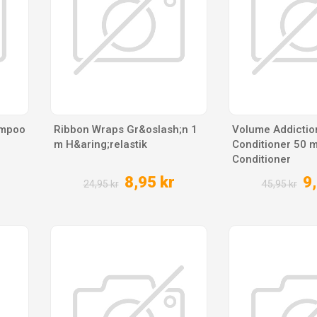
ampoo
Ribbon Wraps Gr&oslash;n 1
Volume Addictio
m H&aring;relastik
Conditioner 50 m
Conditioner
8,95 kr
9,
24,95 kr
45,95 kr