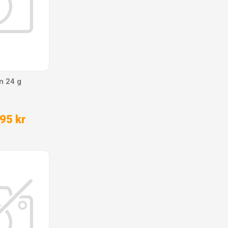
n 24 g
95 kr