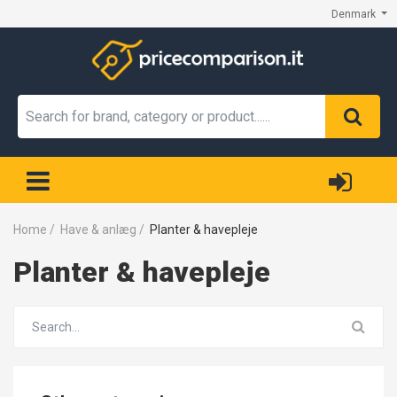
Denmark
Home
/
Have & anlæg
/
Planter & havepleje
Planter & havepleje