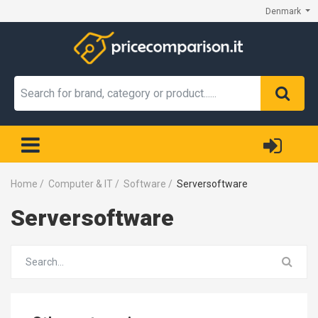
Denmark
Home
/
Computer & IT
/
Software
/
Serversoftware
Serversoftware